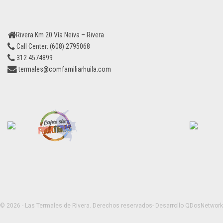
Rivera Km 20 Vía Neiva – Rivera
Call Center: (608) 2795068
312 4574899
termales@comfamiliarhuila.com
© 2026 - Las Termales de Rivera.
Derechos reservados- Desarrollo
QDosNetwork