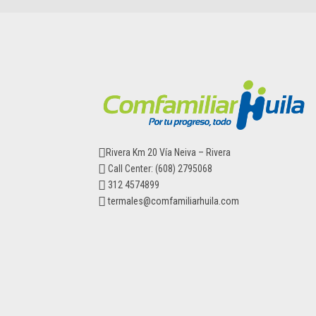
Rivera Km 20 Vía Neiva – Rivera
Call Center: (608) 2795068
312 4574899
termales@comfamiliarhuila.com