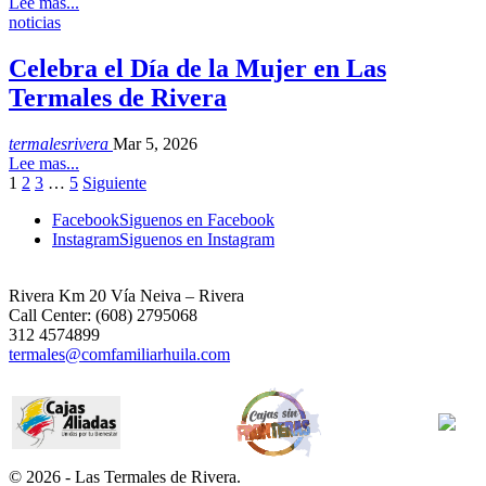
Lee mas...
noticias
Celebra el Día de la Mujer en Las
Termales de Rivera
termalesrivera
Mar 5, 2026
Lee mas...
1
2
3
…
5
Siguiente
Facebook
Siguenos en Facebook
Instagram
Siguenos en Instagram
Rivera Km 20 Vía Neiva – Rivera
Call Center: (608) 2795068
312 4574899
termales@comfamiliarhuila.com
© 2026 - Las Termales de Rivera.